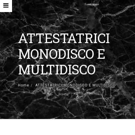
ATTESTATRICI
MONODISCO E
HOME
MULTIDISCO
AZIENDA
MACCHINE NUOVE E ACCESSORI
Home
ATTESTATRICI MONODISCO E MULTIDISCO
MACCHINE USATE
CONTATTI
EN
IT