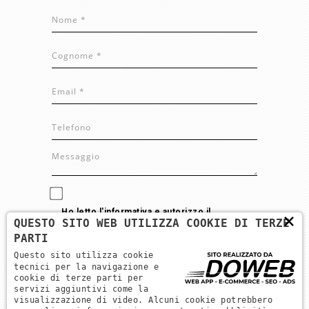
Ho letto l'informativa e autorizzo il
×
QUESTO SITO WEB UTILIZZA COOKIE DI TERZE
trattamento dei miei dati personali per le finalità
PARTI
ivi indicate. *
Questo sito utilizza cookie
tecnici per la navigazione e
cookie di terze parti per
servizi aggiuntivi come la
visualizzazione di video. Alcuni cookie potrebbero
INVIA