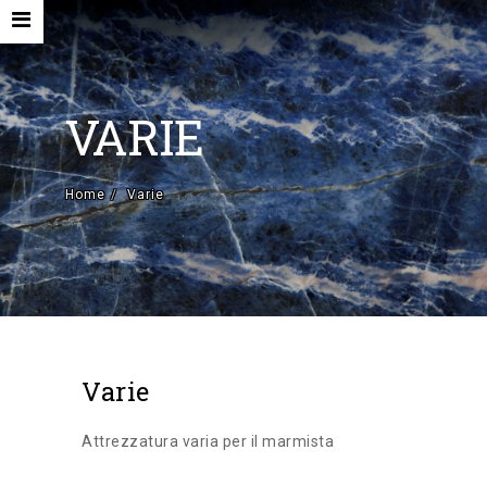
VARIE
Home
Varie
HOME
AZIENDA
MACCHINE NUOVE E ACCESSORI
MACCHINE USATE
Varie
CONTATTI
EN
Attrezzatura varia per il marmista
IT