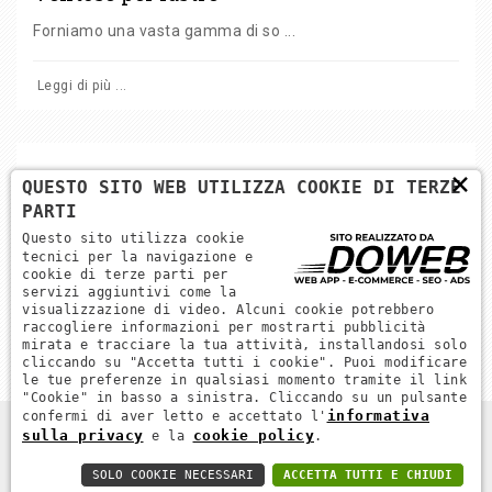
Forniamo una vasta gamma di so ...
Leggi di più ...
×
QUESTO SITO WEB UTILIZZA COOKIE DI TERZE
PARTI
Torna alle categorie
Questo sito utilizza cookie
tecnici per la navigazione e
cookie di terze parti per
servizi aggiuntivi come la
visualizzazione di video. Alcuni cookie potrebbero
raccogliere informazioni per mostrarti pubblicità
mirata e tracciare la tua attività, installandosi solo
cliccando su "Accetta tutti i cookie". Puoi modificare
le tue preferenze in qualsiasi momento tramite il link
"Cookie" in basso a sinistra. Cliccando su un pulsante
informativa
confermi di aver letto e accettato l'
sulla privacy
cookie policy
e la
.
DPR MACCHINE. ALL RIGHTS RESERVED - P.IVA 04689670232 -
WEB AGENCY VERONA
SOLO COOKIE NECESSARI
ACCETTA TUTTI E CHIUDI