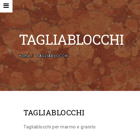
TAGLIABLOCCHI
Home
TAGLIABLOCCHI
HOME
AZIENDA
MACCHINE NUOVE E ACCESSORI
MACCHINE USATE
TAGLIABLOCCHI
CONTATTI
EN
Tagliablocchi per marmo e granito
IT