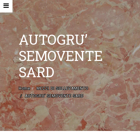
AUTOGRU’
SEMOVENTE
HOME
SARD
AZIENDA
MACCHINE NUOVE E ACCESSORI
Home
MEZZI DI SOLLEVAMENTO
AUTOGRU’ SEMOVENTE SARD
MACCHINE USATE
CONTATTI
EN
IT