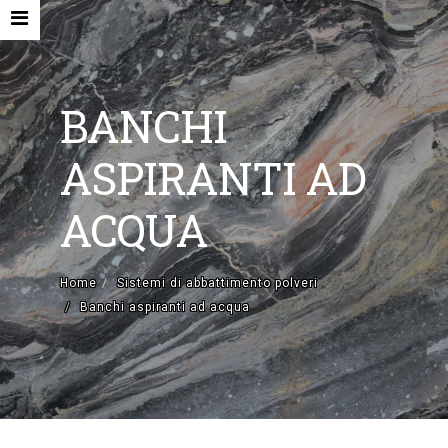
BANCHI
ASPIRANTI AD
HOME
ACQUA
AZIENDA
MACCHINE NUOVE E ACCESSORI
Home
Sistemi di abbattimento polveri
Banchi aspiranti ad acqua
MACCHINE USATE
CONTATTI
EN
IT