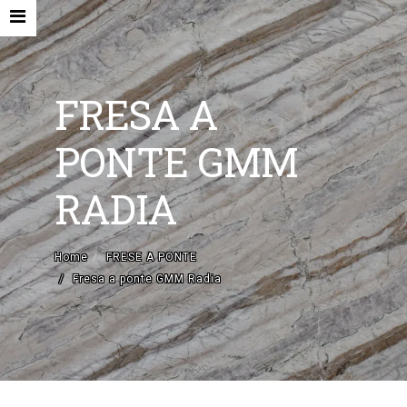
FRESA A
PONTE GMM
HOME
RADIA
AZIENDA
MACCHINE NUOVE E ACCESSORI
Home
FRESE A PONTE
Fresa a ponte GMM Radia
MACCHINE USATE
CONTATTI
EN
IT