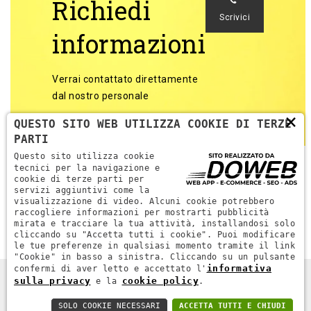
Richiedi
Scrivici
informazioni
Verrai contattato direttamente
dal nostro personale
×
QUESTO SITO WEB UTILIZZA COOKIE DI TERZE
PARTI
Questo sito utilizza cookie
tecnici per la navigazione e
cookie di terze parti per
servizi aggiuntivi come la
Torna alle categorie
visualizzazione di video. Alcuni cookie potrebbero
raccogliere informazioni per mostrarti pubblicità
mirata e tracciare la tua attività, installandosi solo
cliccando su "Accetta tutti i cookie". Puoi modificare
le tue preferenze in qualsiasi momento tramite il link
"Cookie" in basso a sinistra. Cliccando su un pulsante
informativa
confermi di aver letto e accettato l'
sulla privacy
cookie policy
e la
.
DPR MACCHINE. ALL RIGHTS RESERVED - P.IVA 04689670232 -
WEB AGENCY VERONA
SOLO COOKIE NECESSARI
ACCETTA TUTTI E CHIUDI