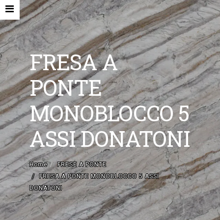
FRESA A
PONTE
HOME
MONOBLOCCO 5
AZIENDA
ASSI DONATONI
MACCHINE NUOVE E ACCESSORI
MACCHINE USATE
Home
FRESE A PONTE
FRESA A PONTE MONOBLOCCO 5 ASSI
CONTATTI
DONATONI
EN
IT