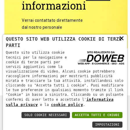
informazioni
Verrai contattato direttamente
dal nostro personale
×
QUESTO SITO WEB UTILIZZA COOKIE DI TERZE
PARTI
Questo sito utilizza cookie
tecnici per la navigazione e
cookie di terze parti per
servizi aggiuntivi come la
Torna alle categorie
visualizzazione di video. Alcuni cookie potrebbero
raccogliere informazioni per mostrarti pubblicità
mirata e tracciare la tua attività, installandosi solo
cliccando su "Accetta tutti i cookie". Puoi modificare
le tue preferenze in qualsiasi momento tramite il link
"Cookie" in basso a sinistra. Cliccando su un pulsante
informativa
confermi di aver letto e accettato l'
sulla privacy
cookie policy
e la
.
DPR MACCHINE. ALL RIGHTS RESERVED - P.IVA 04689670232 -
WEB AGENCY VERONA
SOLO COOKIE NECESSARI
ACCETTA TUTTI E CHIUDI
PRIVACY POLICY
-
COOKIE POLICY
IMPOSTAZIONI