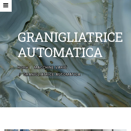
GRANIGLIATRICE
AUTOMATICA
HOME
Home
MACCHINE VARIE
AZIENDA
GRANIGLIATRICE AUTOMATICA
MACCHINE NUOVE E ACCESSORI
MACCHINE USATE
CONTATTI
MACCHINE VARIE
EN
IT