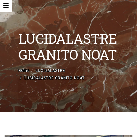
LUCIDALASTRE
GRANITO NOAT
HOME
Home
LUCIDALASTRE
AZIENDA
LUCIDALASTRE GRANITO NOAT
MACCHINE NUOVE E ACCESSORI
MACCHINE USATE
CONTATTI
LUCIDALASTRE
EN
IT