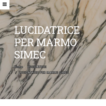
LUCIDATRICE
PER MARMO
HOME
SIMEC
AZIENDA
MACCHINE NUOVE E ACCESSORI
Home
LUCIDATRICI
LUCIDATRICE PER MARMO SIMEC
MACCHINE USATE
CONTATTI
EN
IT