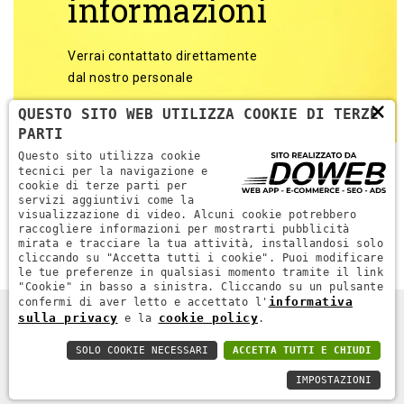
informazioni
Verrai contattato direttamente
dal nostro personale
×
QUESTO SITO WEB UTILIZZA COOKIE DI TERZE
PARTI
Questo sito utilizza cookie
tecnici per la navigazione e
cookie di terze parti per
servizi aggiuntivi come la
Torna alle categorie
visualizzazione di video. Alcuni cookie potrebbero
raccogliere informazioni per mostrarti pubblicità
mirata e tracciare la tua attività, installandosi solo
cliccando su "Accetta tutti i cookie". Puoi modificare
le tue preferenze in qualsiasi momento tramite il link
"Cookie" in basso a sinistra. Cliccando su un pulsante
informativa
confermi di aver letto e accettato l'
sulla privacy
cookie policy
e la
.
DPR MACCHINE. ALL RIGHTS RESERVED - P.IVA 04689670232 -
WEB AGENCY VERONA
SOLO COOKIE NECESSARI
ACCETTA TUTTI E CHIUDI
PRIVACY POLICY
-
COOKIE POLICY
IMPOSTAZIONI