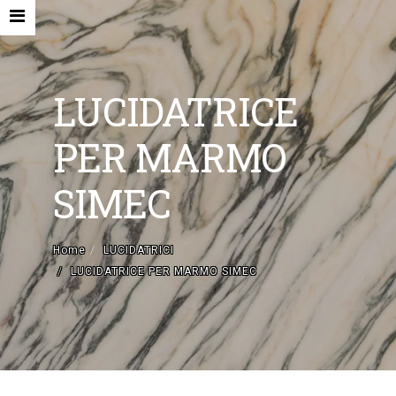
LUCIDATRICE
PER MARMO
HOME
SIMEC
AZIENDA
MACCHINE NUOVE E ACCESSORI
Home
LUCIDATRICI
LUCIDATRICE PER MARMO SIMEC
MACCHINE USATE
CONTATTI
EN
IT