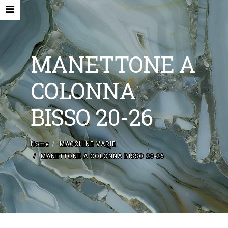
MANETTONE A
COLONNA
HOME
BISSO 20-26
AZIENDA
MACCHINE NUOVE E ACCESSORI
Home
MACCHINE VARIE
MANETTONE A COLONNA BISSO 20-26
MACCHINE USATE
CONTATTI
EN
IT