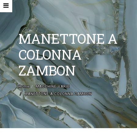
MANETTONE A
COLONNA
HOME
ZAMBON
AZIENDA
MACCHINE NUOVE E ACCESSORI
Home
MACCHINE VARIE
MANETTONE A COLONNA ZAMBON
MACCHINE USATE
CONTATTI
EN
IT