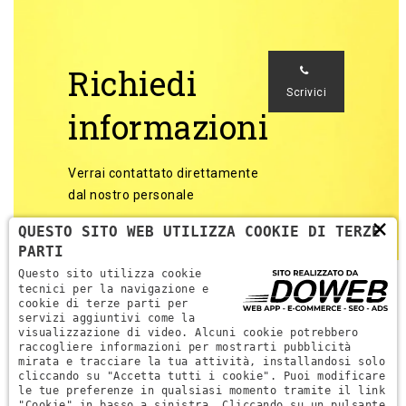
Richiedi
Scrivici
informazioni
Verrai contattato direttamente
dal nostro personale
×
QUESTO SITO WEB UTILIZZA COOKIE DI TERZE
PARTI
Questo sito utilizza cookie
tecnici per la navigazione e
cookie di terze parti per
servizi aggiuntivi come la
Torna alle categorie
visualizzazione di video. Alcuni cookie potrebbero
raccogliere informazioni per mostrarti pubblicità
mirata e tracciare la tua attività, installandosi solo
cliccando su "Accetta tutti i cookie". Puoi modificare
le tue preferenze in qualsiasi momento tramite il link
"Cookie" in basso a sinistra. Cliccando su un pulsante