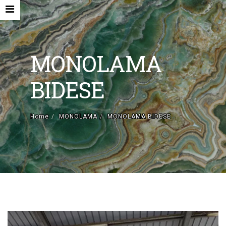
MONOLAMA
BIDESE
HOME
Home
MONOLAMA
MONOLAMA BIDESE
AZIENDA
MACCHINE NUOVE E ACCESSORI
MACCHINE USATE
CONTATTI
MONOLAMA
EN
IT