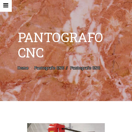
PANTOGRAFO
CNC
HOME
Home
Pantografo CNC
Pantografo CNC
AZIENDA
MACCHINE NUOVE E ACCESSORI
MACCHINE USATE
CONTATTI
PANTOGRAFO CNC
EN
IT