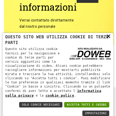
informazioni
Verrai contattato direttamente
dal nostro personale
×
QUESTO SITO WEB UTILIZZA COOKIE DI TERZE
PARTI
Questo sito utilizza cookie
tecnici per la navigazione e
cookie di terze parti per
servizi aggiuntivi come la
Torna alle categorie
visualizzazione di video. Alcuni cookie potrebbero
raccogliere informazioni per mostrarti pubblicità
mirata e tracciare la tua attività, installandosi solo
cliccando su "Accetta tutti i cookie". Puoi modificare
le tue preferenze in qualsiasi momento tramite il link
"Cookie" in basso a sinistra. Cliccando su un pulsante
informativa
confermi di aver letto e accettato l'
sulla privacy
cookie policy
e la
.
DPR MACCHINE. ALL RIGHTS RESERVED - P.IVA 04689670232 -
WEB AGENCY VERONA
SOLO COOKIE NECESSARI
ACCETTA TUTTI E CHIUDI
PRIVACY POLICY
-
COOKIE POLICY
IMPOSTAZIONI