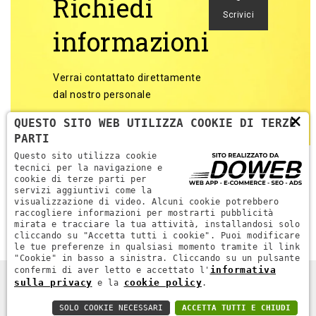
Richiedi
Scrivici
informazioni
Verrai contattato direttamente
dal nostro personale
×
QUESTO SITO WEB UTILIZZA COOKIE DI TERZE
PARTI
Questo sito utilizza cookie
tecnici per la navigazione e
cookie di terze parti per
servizi aggiuntivi come la
Torna alle categorie
visualizzazione di video. Alcuni cookie potrebbero
raccogliere informazioni per mostrarti pubblicità
mirata e tracciare la tua attività, installandosi solo
cliccando su "Accetta tutti i cookie". Puoi modificare
le tue preferenze in qualsiasi momento tramite il link
"Cookie" in basso a sinistra. Cliccando su un pulsante
informativa
confermi di aver letto e accettato l'
sulla privacy
cookie policy
e la
.
DPR MACCHINE. ALL RIGHTS RESERVED - P.IVA 04689670232 -
WEB AGENCY VERONA
SOLO COOKIE NECESSARI
ACCETTA TUTTI E CHIUDI