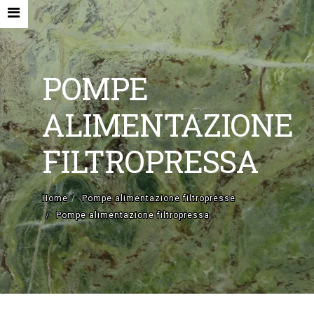
POMPE
ALIMENTAZIONE
HOME
FILTROPRESSA
AZIENDA
MACCHINE NUOVE E ACCESSORI
Home
Pompe alimentazione filtropresse
Pompe alimentazione filtropressa
MACCHINE USATE
CONTATTI
EN
IT