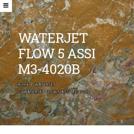
WATERJET
FLOW 5 ASSI
HOME
M3-4020B
AZIENDA
MACCHINE NUOVE E ACCESSORI
Home
WATERJET
WATERJET FLOW 5 ASSI M3-4020b
MACCHINE USATE
CONTATTI
EN
IT