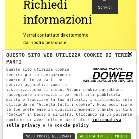
Richiedi
Scrivici
informazioni
Verrai contattato direttamente
dal nostro personale
×
QUESTO SITO WEB UTILIZZA COOKIE DI TERZE
PARTI
Questo sito utilizza cookie
tecnici per la navigazione e
cookie di terze parti per
servizi aggiuntivi come la
Torna alle categorie
visualizzazione di video. Alcuni cookie potrebbero
raccogliere informazioni per mostrarti pubblicità
mirata e tracciare la tua attività, installandosi solo
cliccando su "Accetta tutti i cookie". Puoi modificare
le tue preferenze in qualsiasi momento tramite il link
"Cookie" in basso a sinistra. Cliccando su un pulsante
informativa
confermi di aver letto e accettato l'
sulla privacy
cookie policy
e la
.
DPR MACCHINE. ALL RIGHTS RESERVED - P.IVA 04689670232 -
WEB AGENCY VERONA
SOLO COOKIE NECESSARI
ACCETTA TUTTI E CHIUDI